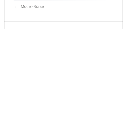
Modell-Börse
Neueste Produkte
Newsletter
E-Mail-Adresse: