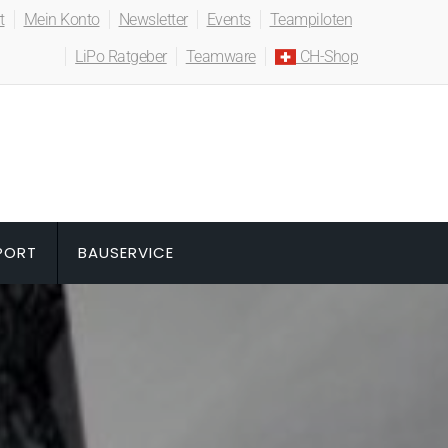
t
Mein Konto
Newsletter
Events
Teampiloten
LiPo Ratgeber
Teamware
CH-Shop
PORT
BAUSERVICE