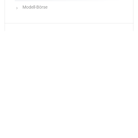
Modell-Börse
Neueste Produkte
Newsletter
E-Mail-Adresse: