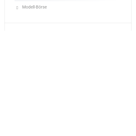
Modell-Börse
Neueste Produkte
Newsletter
E-Mail-Adresse: