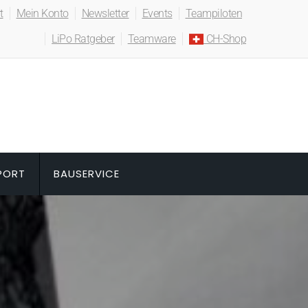
t
Mein Konto
Newsletter
Events
Teampiloten
LiPo Ratgeber
Teamware
CH-Shop
PORT
BAUSERVICE