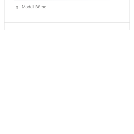
Modell-Börse
Neueste Produkte
Newsletter
E-Mail-Adresse: