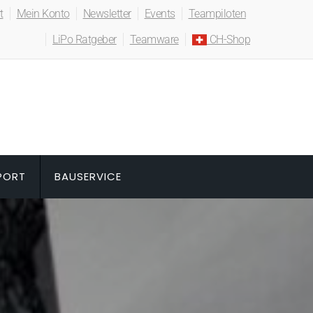
t
Mein Konto
Newsletter
Events
Teampiloten
LiPo Ratgeber
Teamware
CH-Shop
PORT
BAUSERVICE