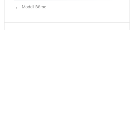
Modell-Börse
Neueste Produkte
Newsletter
E-Mail-Adresse: