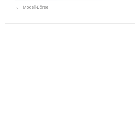
Modell-Börse
Neueste Produkte
Newsletter
E-Mail-Adresse: