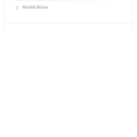
Modell-Börse
Neueste Produkte
Newsletter
E-Mail-Adresse: