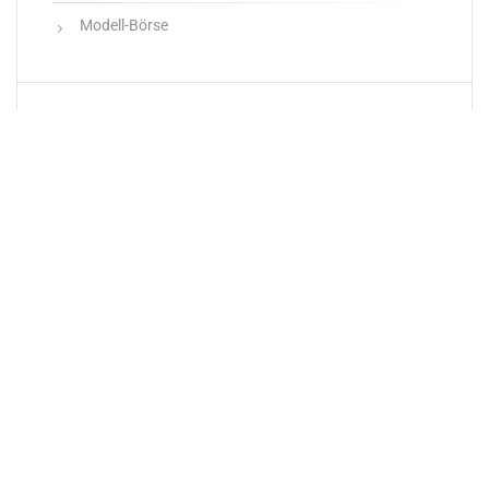
Modell-Börse
Neueste Produkte
Newsletter
E-Mail-Adresse: