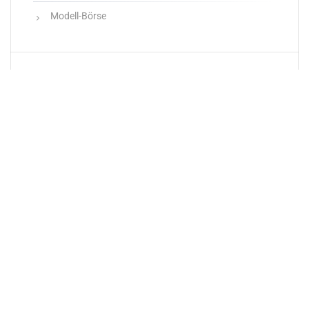
Modell-Börse
Neueste Produkte
Newsletter
E-Mail-Adresse: