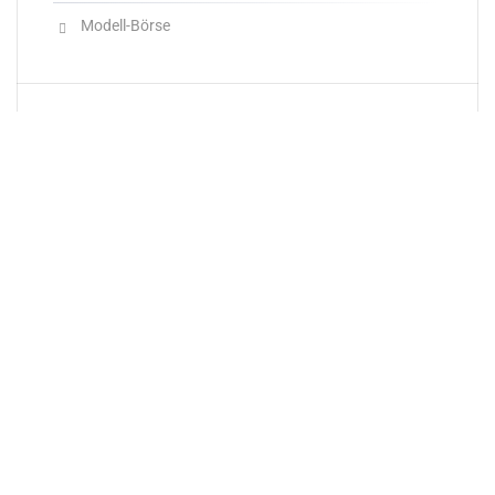
Modell-Börse
Neueste Produkte
Newsletter
E-Mail-Adresse: