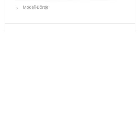
Modell-Börse
Neueste Produkte
Newsletter
E-Mail-Adresse: