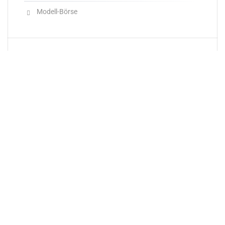
Modell-Börse
Neueste Produkte
Newsletter
E-Mail-Adresse: