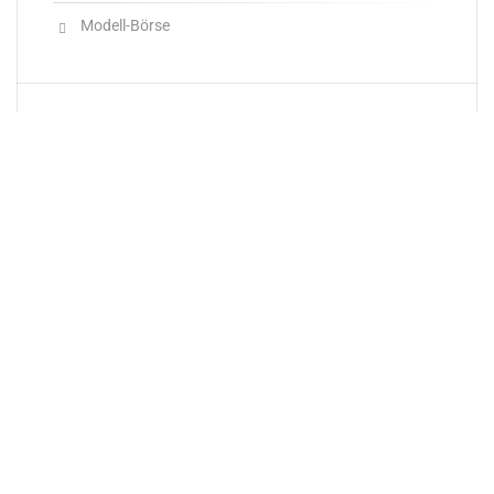
Modell-Börse
Neueste Produkte
Newsletter
E-Mail-Adresse: