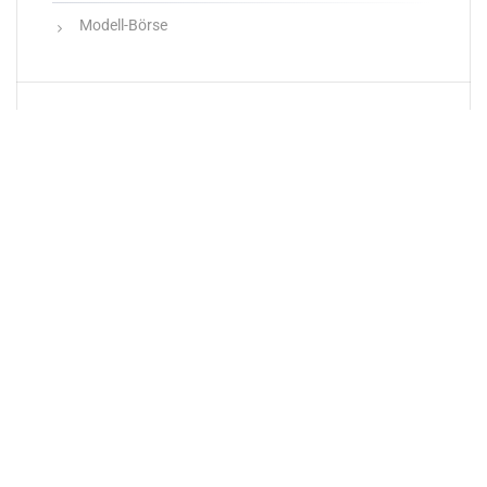
Modell-Börse
Neueste Produkte
Newsletter
E-Mail-Adresse: