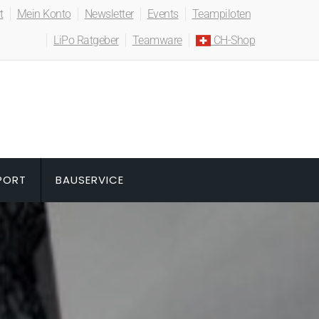
t
Mein Konto
Newsletter
Events
Teampiloten
LiPo Ratgeber
Teamware
CH-Shop
PORT
BAUSERVICE