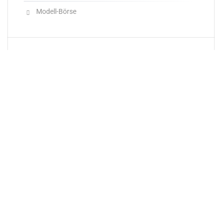
Modell-Börse
Neueste Produkte
Newsletter
E-Mail-Adresse: