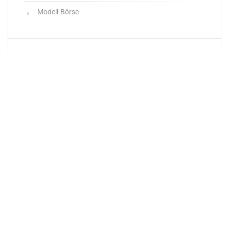
Modell-Börse
Neueste Produkte
Newsletter
E-Mail-Adresse: