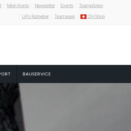
t
Mein Konto
Newsletter
Events
Teampiloten
LiPo Ratgeber
Teamware
CH-Shop
PORT
BAUSERVICE