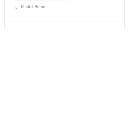
Modell-Börse
Neueste Produkte
Newsletter
E-Mail-Adresse: