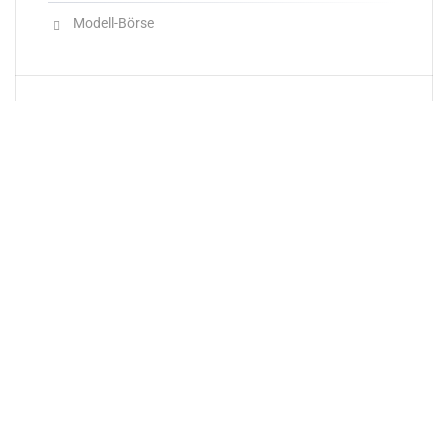
Modell-Börse
Neueste Produkte
Newsletter
E-Mail-Adresse: