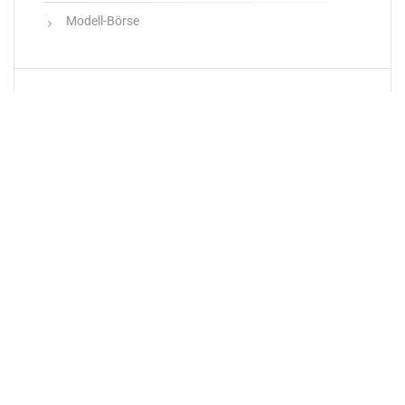
Modell-Börse
Neueste Produkte
Newsletter
E-Mail-Adresse: