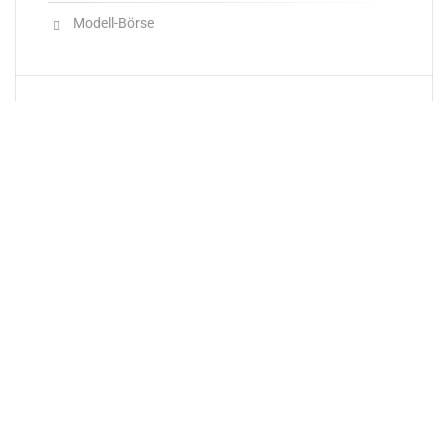
Modell-Börse
Neueste Produkte
Newsletter
E-Mail-Adresse: