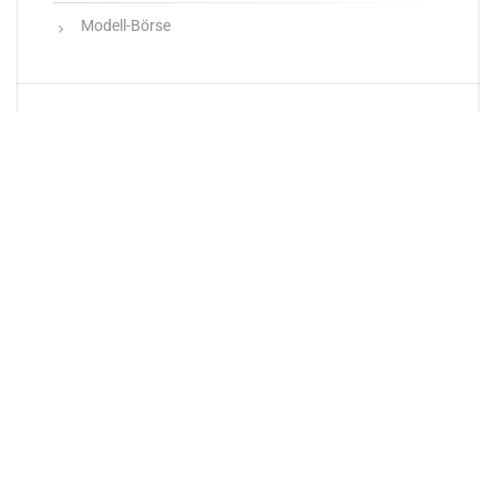
Modell-Börse
Neueste Produkte
Newsletter
E-Mail-Adresse: