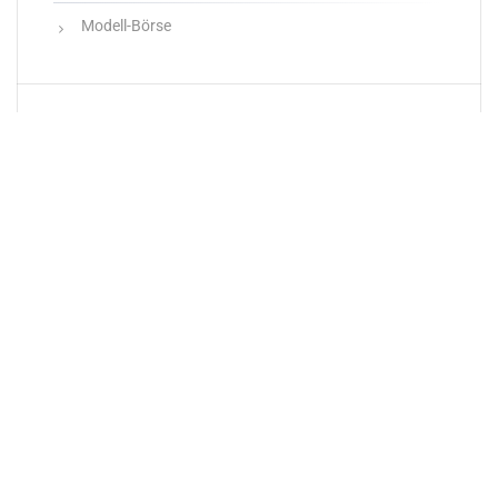
Modell-Börse
Neueste Produkte
Newsletter
E-Mail-Adresse: