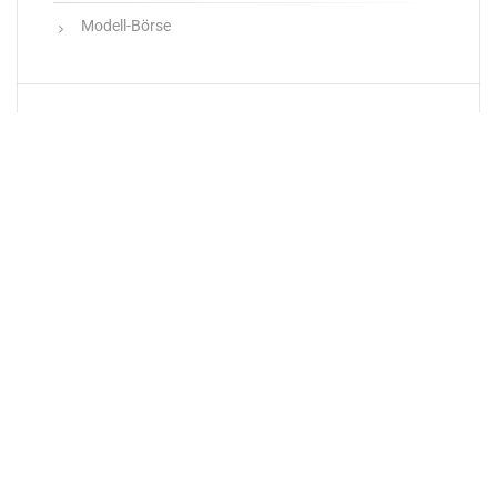
Modell-Börse
Neueste Produkte
Newsletter
E-Mail-Adresse: