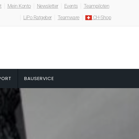
t
Mein Konto
Newsletter
Events
Teampiloten
LiPo Ratgeber
Teamware
CH-Shop
PORT
BAUSERVICE