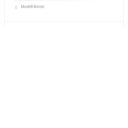
Modell-Börse
Neueste Produkte
Newsletter
E-Mail-Adresse: