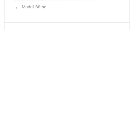
Modell-Börse
Neueste Produkte
Newsletter
E-Mail-Adresse: