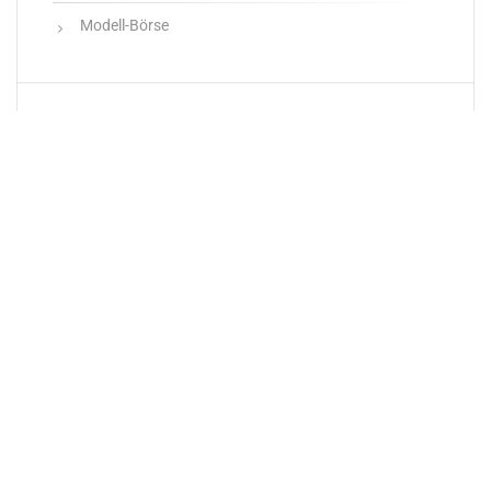
Modell-Börse
Neueste Produkte
Newsletter
E-Mail-Adresse: